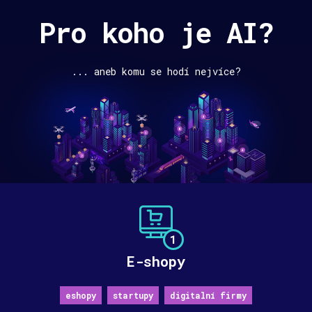
Pro koho je AI?
... aneb komu se hodí nejvíce?
1
E-shopy
eshopy
startupy
digitalní firmy