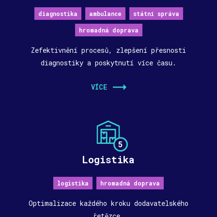
diagnostika
ambulance
státní správa
hromadná doprava
Zefektivnění procesů, zlepšení přesnosti
diagnostiky a poskytnutí více času.
VÍCE
5
Logistika
logistika
hromadná doprava
Optimalizace každého kroku dodavatelského
řetězce.