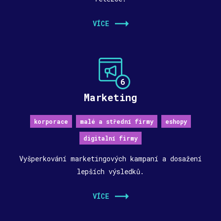
VÍCE
6
Marketing
korporace
malé a střední firmy
eshopy
digitalní firmy
Vyšperkování marketingových kampaní a dosažení
lepších výsledků.
VÍCE