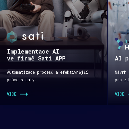
Implementace AI
ve firmě Sati APP
AI p
Automatizace procesů a efektivnější
Návrh 
práce s daty.
pro zd
VÍCE
VÍCE