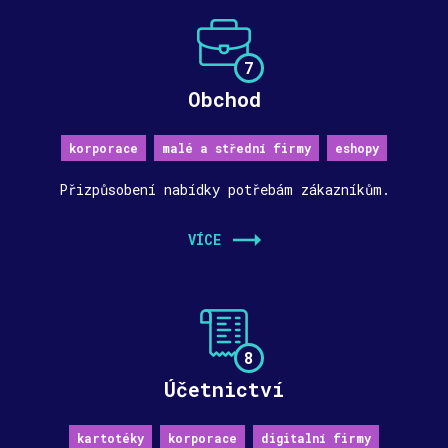
7
Obchod
korporace
malé a střední firmy
eshopy
Přizpůsobení nabídky potřebám zákazníkům.
VÍCE
8
Účetnictví
kartotéky
korporace
digitalní firmy