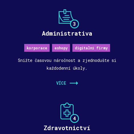
3
Administrativa
korporace
eshopy
digitalní firmy
Snižte časovou náročnost a zjednodušte si
každodenní úkoly.
VÍCE
4
Zdravotnictví