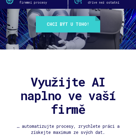
firemní procesy
dříve než ostatní
CHCI BÝT U TOHO!
Využijte AI
naplno ve vaší
firmě
… automatizujte procesy, zrychlete práci a
získejte maximum ze svých dat.