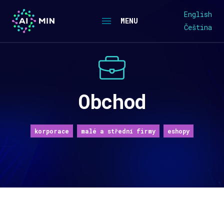
English
MENU
Čeština
Obchod
korporace
malé a střední firmy
eshopy