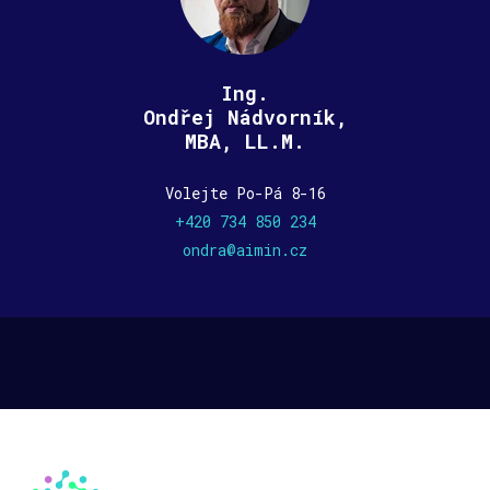
Ing.
Ondřej Nádvorník,
MBA, LL.M.
Volejte Po-Pá 8-16
+420 734 850 234
ondra@aimin.cz